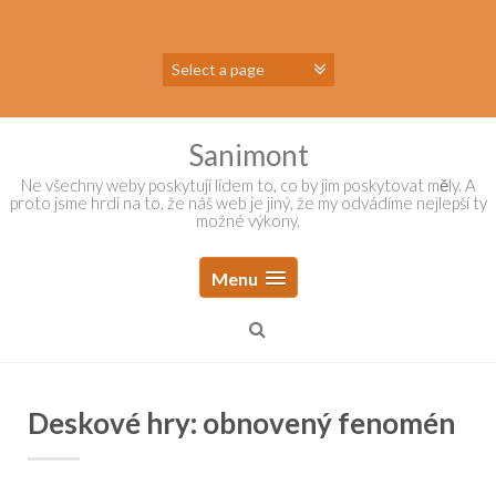
Skip
to
content
Sanimont
Ne všechny weby poskytují lidem to, co by jim poskytovat měly. A
proto jsme hrdi na to, že náš web je jiný, že my odvádíme nejlepší ty
možné výkony.
Menu
Deskové hry: obnovený fenomén