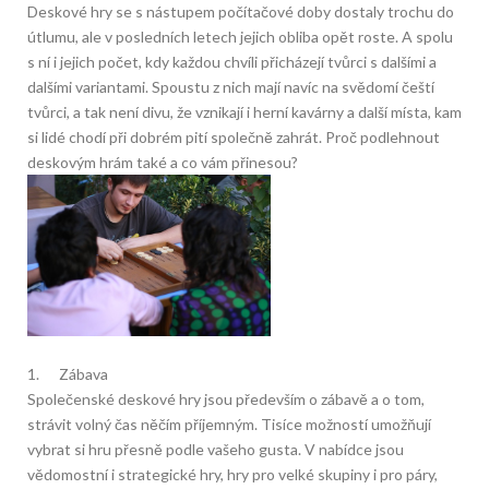
Deskové hry se s nástupem počítačové doby dostaly trochu do
útlumu, ale v posledních letech jejich obliba opět roste. A spolu
s ní i jejich počet, kdy každou chvíli přicházejí tvůrci s dalšími a
dalšími variantami. Spoustu z nich mají navíc na svědomí čeští
tvůrci, a tak není divu, že vznikají i herní kavárny a další místa, kam
si lidé chodí při dobrém pití společně zahrát. Proč podlehnout
deskovým hrám také a co vám přinesou?
1. Zábava
Společenské deskové hry jsou především o zábavě a o tom,
strávit volný čas něčím příjemným. Tisíce možností umožňují
vybrat si hru přesně podle vašeho gusta. V nabídce jsou
vědomostní i strategické hry, hry pro velké skupiny i pro páry,