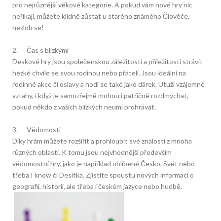
pro nejrůznější věkové kategorie. A pokud vám nové hry nic
neříkají, můžete klidně zůstat u starého známého Člověče,
nezlob se!
2. Čas s blízkými
Deskové hry jsou společenskou záležitostí a příležitostí strávit
hezké chvíle se svou rodinou nebo přáteli. Jsou ideální na
rodinné akce či oslavy a hodí se také jako dárek. Utuží vzájemné
vztahy, i když je samozřejmě mohou i patřičně rozdmýchat,
pokud někdo z vašich blízkých neumí prohrávat.
3. Vědomosti
Díky hrám můžete rozšířit a prohloubit své znalosti z mnoha
různých oblastí. K tomu jsou nejvhodnější především
vědomostní hry, jako je například oblíbené Česko, Svět nebo
třeba I know či Desítka. Zjistíte spoustu nových informací o
geografii, historii, ale třeba i českém jazyce nebo hudbě.