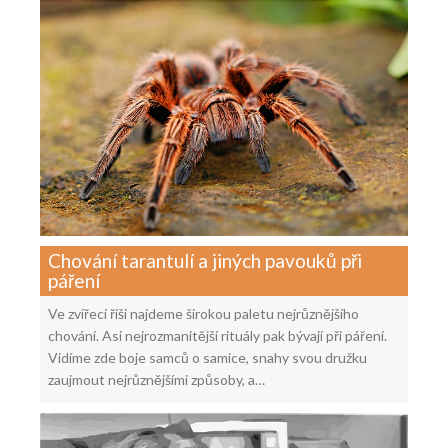
Chování tarantulí a jiných pavouků při
páření
Ve zvířecí říši najdeme širokou paletu nejrůznějšího
chování. Asi nejrozmanitější rituály pak bývají při páření.
Vidíme zde boje samců o samice, snahy svou družku
zaujmout nejrůznějšími způsoby, a…