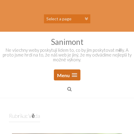
Skip
to
content
Sanimont
Ne všechny weby poskytují lidem to, co by jim poskytovat měly. A
proto jsme hrdi na to, že náš web je jiný, že my odvádíme nejlepší ty
možné výkony.
Menu
Rubrika:
Věda