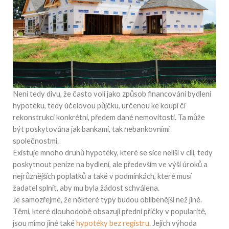
Není tedy divu, že často volí jako způsob financování bydlení
hypotéku, tedy účelovou půjčku, určenou ke koupi či
rekonstrukci konkrétní, předem dané nemovitosti. Ta může
být poskytována jak bankami, tak nebankovními
společnostmi.
Existuje mnoho druhů hypotéky, které se sice neliší v cíli, tedy
poskytnout peníze na bydlení, ale především ve výši úroků a
nejrůznějších poplatků a také v podmínkách, které musí
žadatel splnit, aby mu byla žádost schválena.
Je samozřejmé, že některé typy budou oblíbenější než jiné.
Těmi, které dlouhodobě obsazují přední příčky v popularitě,
jsou mimo jiné také
hypotéky bez registru
. Jejich výhoda