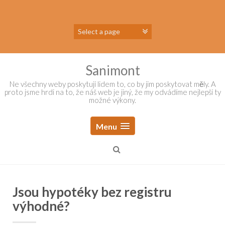
Skip
to
content
Sanimont
Ne všechny weby poskytují lidem to, co by jim poskytovat měly. A
proto jsme hrdi na to, že náš web je jiný, že my odvádíme nejlepší ty
možné výkony.
Menu
Jsou hypotéky bez registru
výhodné?