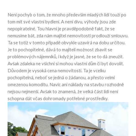
Není pochyb o tom, že mnoho především mladých lidí touží po
tom mít své vlastní bydlení. A není divu, výhody jsou zde
nepopiratelné. Tou hlavní je pravděpodobně fakt, že se
nemusíme bát, zda nám majitel nemovitosti prodlouží smlouvu.
Ta se totiž v tomto případě obvykle uzavírá na dobu určitou.
Je to pochopitelné, dává to majiteli možnost zbavit se
problémových nájemníků, i když je jasné, že se to dá zneužít.
Avšak zdaleka ne všichni si mohou vlastní dům či byt dovolit.
Důvodem je vysoká cena nemovitostí. Ta je vcelku
pochopitelná, neboť se jedná o žádanou, a přesto velmi
omezenou komoditu. Navíc ani náklady na stavbu rozhodně
nejsou nejmenší. Avšak to znamená, že velká část lidí není
schopna dát včas dohromady potřebné prostředky.