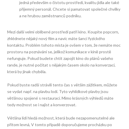
jedná především o čistotu prostředí, kvalitu jídla ale také
příjemný personál. Chcete si pamatovat společné chvilky
a ne hrubou zaměstnanců podniku.
Mezi další velmi oblíbené prostředí patří kino. Koupíte popcorn,
zhlédnete nějaký nový film a navíc máte šanci fyzického
kontaktu. Problém tohoto místa je ovšem v tom, že nemáte moc
prostoru na poznávání se, jelikož komunikace v kině prostě
nefunguje. Pokud budete chtít zapojit kino do plánů vašeho
rande, je nutné počítat s nějakým časem okolo na konverzaci,
která by jinak chyběla.
Pokud byste radši strávili tento čas s větším zážitkem, můžete
se vydat např. na plavbu lodí. Tyto vyhlídkové plavby jsou
většinou spojené s restaurací. Mimo krásných výhledů máte
tedy možnost se i najíst a konverzovat.
Většina lidí hledá možnost, která bude nezapomenutelné ale
přitom levná, V tomto případě doporučujeme procházku po