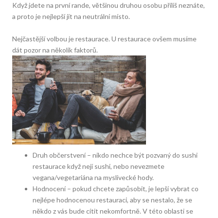
Když jdete na první rande, většinou druhou osobu příliš neznáte,
a proto je nejlepší jít na neutrální místo.
Nejčastější volbou je restaurace. U restaurace ovšem musíme
dát pozor na několik faktorů.
Druh občerstvení – nikdo nechce být pozvaný do sushi
restaurace když nejí sushi, nebo nevezmete
vegana/vegetariána na myslivecké hody.
Hodnocení – pokud chcete zapůsobit, je lepší vybrat co
nejlépe hodnocenou restauraci, aby se nestalo, že se
někdo z vás bude cítit nekomfortně. V této oblasti se