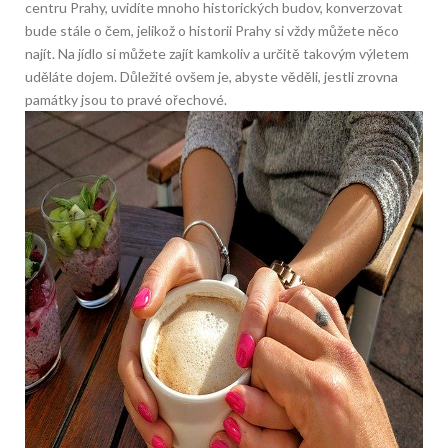
centru Prahy, uvidíte mnoho historických budov, konverzovat
bude stále o čem, jelikož o historii Prahy si vždy můžete něco
najít. Na jídlo si můžete zajít kamkoliv a určitě takovým výletem
uděláte dojem. Důležité ovšem je, abyste věděli, jestli zrovna
památky jsou to pravé ořechové.