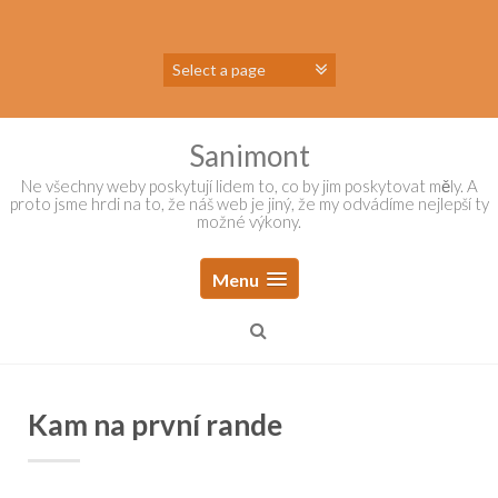
Skip
to
content
Sanimont
Ne všechny weby poskytují lidem to, co by jim poskytovat měly. A
proto jsme hrdi na to, že náš web je jiný, že my odvádíme nejlepší ty
možné výkony.
Menu
Kam na první rande