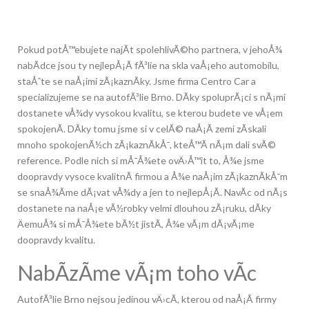
Pokud potÅ™ebujete najÃ­t spolehlivÃ©ho partnera, v jehoÅ¾
nabÃ­dce jsou ty nejlepÅ¡Ã­ fÃ³lie na skla vaÅ¡eho automobilu,
staÅˆte se naÅ¡imi zÃ¡kaznÃ­ky. Jsme firma Centro Car a
specializujeme se na
autofÃ³lie Brno
. DÃ­ky spoluprÃ¡ci s nÃ¡mi
dostanete vÅ¾dy vysokou kvalitu, se kterou budete ve vÅ¡em
spokojenÃ­. DÃ­ky tomu jsme si v celÃ© naÅ¡Ã­ zemi zÃ­skali
mnoho spokojenÃ½ch zÃ¡kaznÃ­kÅ¯, kteÅ™Ã­ nÃ¡m dali svÃ©
reference. Podle nich si mÅ¯Å¾ete ovÄ›Å™it to, Å¾e jsme
doopravdy vysoce kvalitnÃ­ firmou a Å¾e naÅ¡im zÃ¡kaznÃ­kÅ¯m
se snaÅ¾Ã­me dÃ¡vat vÅ¾dy a jen to nejlepÅ¡Ã­. NavÃ­c od nÃ¡s
dostanete na naÅ¡e vÃ½robky velmi dlouhou zÃ¡ruku, dÃ­ky
ÄemuÅ¾ si mÅ¯Å¾ete bÃ½t jistÃ­, Å¾e vÃ¡m dÃ¡vÃ¡me
doopravdy kvalitu.
NabÃ­zÃ­me vÃ¡m toho vÃ­c
AutofÃ³lie Brno nejsou jedinou vÄ›cÃ­, kterou od naÅ¡Ã­ firmy