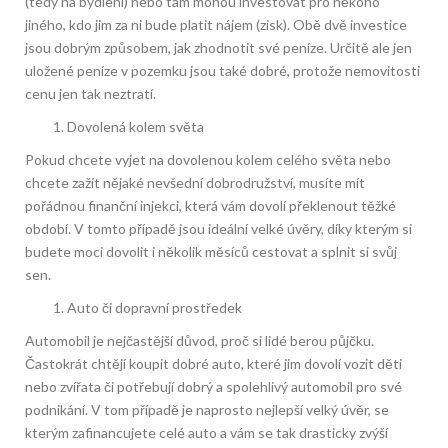
(tedy na bydlení) nebo tam mohou investovat pro někoho
jiného, kdo jim za ni bude platit nájem (zisk). Obě dvě investice
jsou dobrým způsobem, jak zhodnotit své peníze. Určitě ale jen
uložené peníze v pozemku jsou také dobré, protože nemovitosti
cenu jen tak neztratí.
Dovolená kolem světa
Pokud chcete vyjet na dovolenou kolem celého světa nebo
chcete zažít nějaké nevšední dobrodružství, musíte mít
pořádnou finanční injekci, která vám dovolí překlenout těžké
období. V tomto případě jsou ideální velké úvěry, díky kterým si
budete moci dovolit i několik měsíců cestovat a splnit si svůj
sen.
Auto či dopravní prostředek
Automobil je nejčastější důvod, proč si lidé berou půjčku.
Častokrát chtějí koupit dobré auto, které jim dovolí vozit děti
nebo zvířata či potřebují dobrý a spolehlivý automobil pro své
podnikání. V tom případě je naprosto nejlepší velký úvěr, se
kterým zafinancujete celé auto a vám se tak drasticky zvýší