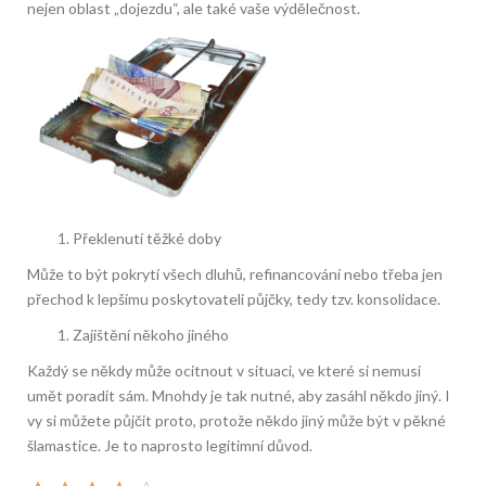
nejen oblast „dojezdu“, ale také vaše výdělečnost.
Překlenutí těžké doby
Může to být pokrytí všech dluhů, refinancování nebo třeba jen
přechod k lepšímu poskytovateli půjčky, tedy tzv. konsolidace.
Zajištění někoho jiného
Každý se někdy může ocitnout v situaci, ve které si nemusí
umět poradit sám. Mnohdy je tak nutné, aby zasáhl někdo jiný. I
vy si můžete půjčit proto, protože někdo jiný může být v pěkné
šlamastice. Je to naprosto legitimní důvod.