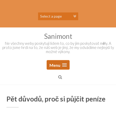
Skip
to
content
Sanimont
Ne všechny weby poskytují lidem to, co by jim poskytovat měly. A
proto jsme hrdi na to, že náš web je jiný, že my odvádíme nejlepší ty
možné výkony.
Menu
Pět důvodů, proč si půjčit peníze