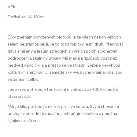
Věk
Dožívá se 16-18 let.
Díky změnám přirozených biotopů je ze všech našich velkých
šelem nejzranitelnější. Je to totiž typicky lesní druh. Přednost
dává smíšeným lesům středních a vyšších poloh s bohatým
podrostem a skalními útvary. Má menší přizpůsobivost než
medvěd nebo vlk, ale přesto se ve střední Evropě nevyhýbá
kulturním smrčinám či zemědělsky využívané krajině, kde jsou
větší lesní celky.
Jeden rys potřebuje teritorium o velikosti až 400 kilometrů
čtverečních.
Miluje klid, potřebuje úkryty pro svá koťata. Svým chováním
udržuje v přírodě rovnováhu, ochraňuje divočinu a pomáhá
k jejímu rozšíření.