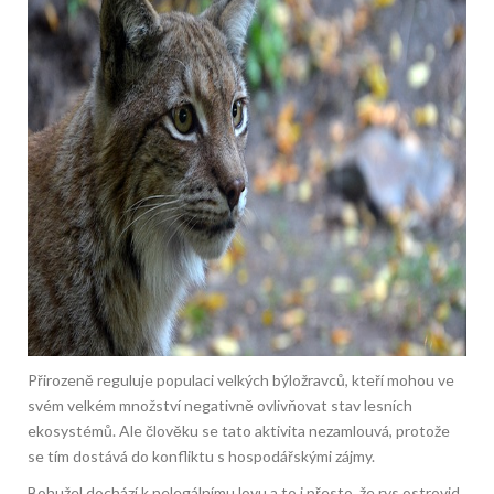
Přirozeně reguluje populaci velkých býložravců, kteří mohou ve
svém velkém množství negativně ovlivňovat stav lesních
ekosystémů. Ale člověku se tato aktivita nezamlouvá, protože
se tím dostává do konfliktu s hospodářskými zájmy.
Bohužel dochází k nelegálnímu lovu a to i přesto, že rys ostrovid