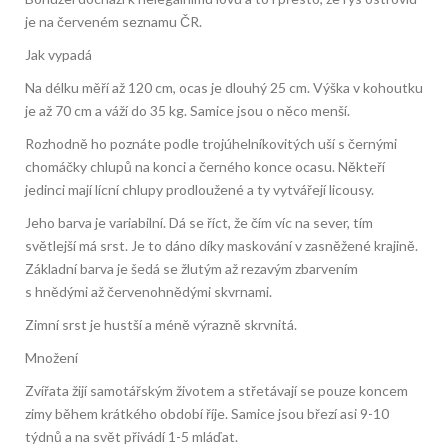
je na červeném seznamu ČR.
Jak vypadá
Na délku měří až 120 cm, ocas je dlouhý 25 cm. Výška v kohoutku
je až 70 cm a váží do 35 kg. Samice jsou o něco menší.
Rozhodně ho poznáte podle trojúhelníkovitých uší s černými
chomáčky chlupů na konci a černého konce ocasu. Někteří
jedinci mají lícní chlupy prodloužené a ty vytvářejí licousy.
Jeho barva je variabilní. Dá se říct, že čím víc na sever, tím
světlejší má srst. Je to dáno díky maskování v zasněžené krajině.
Základní barva je šedá se žlutým až rezavým zbarvením
s hnědými až červenohnědými skvrnami.
Zimní srst je hustší a méně výrazně skrvnitá.
Množení
Zvířata žijí samotářským životem a střetávají se pouze koncem
zimy během krátkého období říje. Samice jsou březí asi 9-10
týdnů a na svět přivádí 1-5 mláďat.