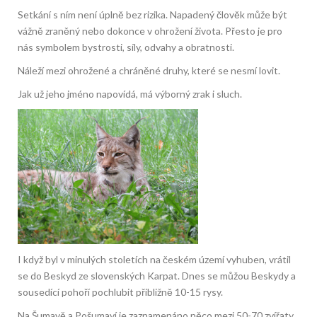
Setkání s ním není úplně bez rizika. Napadený člověk může být
vážně zraněný nebo dokonce v ohrožení života. Přesto je pro
nás symbolem bystrosti, síly, odvahy a obratnosti.
Náleží mezi ohrožené a chráněné druhy, které se nesmí lovit.
Jak už jeho jméno napovídá, má výborný zrak i sluch.
I když byl v minulých stoletích na českém území vyhuben, vrátil
se do Beskyd ze slovenských Karpat. Dnes se můžou Beskydy a
sousedící pohoří pochlubit přibližně 10-15 rysy.
Na Šumavě a Pošumaví je zaznamenáno něco mezi 50-70 zvířaty.