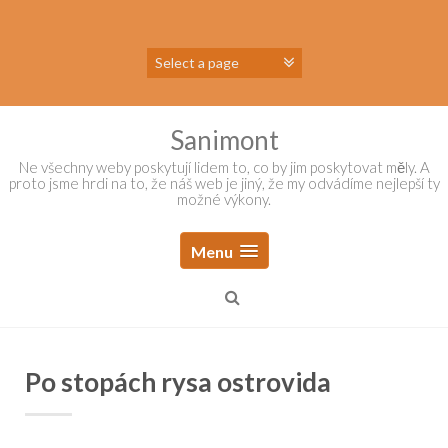
Skip
to
content
Sanimont
Ne všechny weby poskytují lidem to, co by jim poskytovat měly. A
proto jsme hrdi na to, že náš web je jiný, že my odvádíme nejlepší ty
možné výkony.
Menu
Po stopách rysa ostrovida