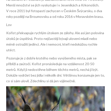
Menší množství se jich vyskytuje i v Jeseníkách a Krkonoších.
V roce 2011 byl fotopastí zachycen v Českém Švýcarsku, o dva
roky později na Broumovsku a od roku 2016 v Moravském krasu.
Lov
Kořist překvapuje rychlým útokem ze zálohy. Ale asi jen polovina
útoků je úspěšná. Proto nejčastěji bývají uloveni mladí nebo
méně ostražití jedinci. Ale i nemocní, kteří nedokážou rychle
utéct.
Pozoruje je z dobře krytého nebo vyvýšeného místa, pak se
přiblíží a zaútočí. Kořist pronásleduje na vzdálenost 20-50
metrů. Když ji nedostihne během těchto metrů, nechá ji být.
Dokáže vydržet bez jídla i několik dní. Většinou konzumuje jen to,
co si sám ulovil. Zdechlinu si dá jen výjimečně.