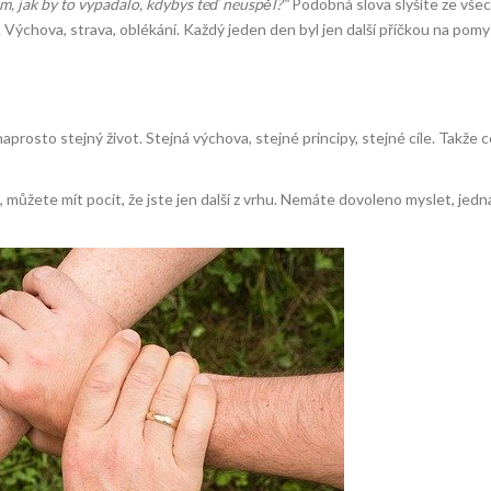
, jak by to vypadalo, kdybys teď neuspěl?“
Podobná slova slyšíte ze vše
chova, strava, oblékání. Každý jeden den byl jen další příčkou na pomysl
prosto stejný život. Stejná výchova, stejné principy, stejné cíle. Takže c
lů, můžete mít pocit, že jste jen další z vrhu. Nemáte dovoleno myslet, jed