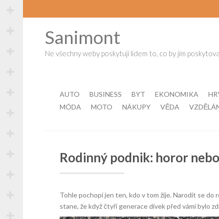
Skip
to
content
Sanimont
Ne všechny weby poskytují lidem to, co by jim poskytova
AUTO
BUSINESS
BYT
EKONOMIKA
HR
MÓDA
MOTO
NÁKUPY
VĚDA
VZDĚLÁ
Rodinný podnik: horor neb
Tohle pochopí jen ten, kdo v tom žije. Narodit se do r
stane, že když čtyři generace dívek před vámi bylo zd