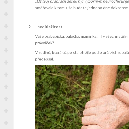
„Už tvůj prapradědeček byl výborným neurochirurgem
směřovalo k tomu, že budete jednoho dne doktorem. Vý
2.
nedůležitost
Vaše prababička, babička, maminka… Ty všechny žily na
právniček?
V rodině, která už po staletí žije podle určitých ideá
předepsal.