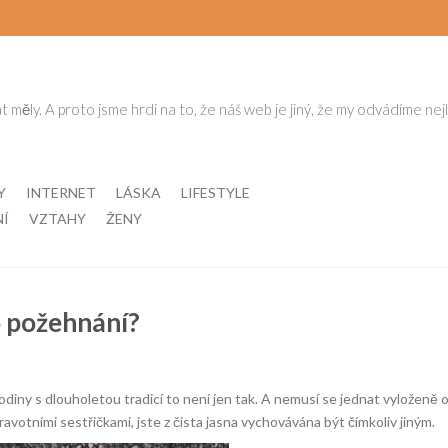
t měly. A proto jsme hrdi na to, že náš web je jiný, že my odvádíme nej
Y
INTERNET
LÁSKA
LIFESTYLE
NÍ
VZTAHY
ŽENY
o požehnání?
odiny s dlouholetou tradicí to není jen tak. A nemusí se jednat vyloženě o
ravotními sestřičkami, jste z čista jasna vychovávána být čímkoliv jiným.