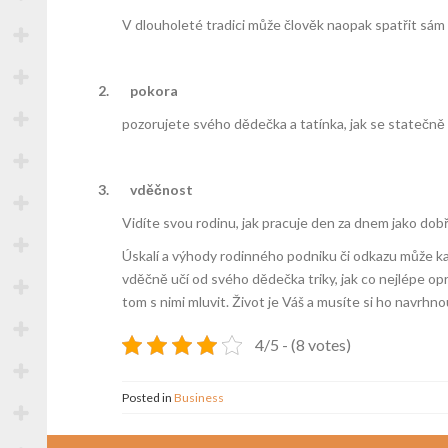
V dlouholeté tradici může člověk naopak spatřit sám 
2.
pokora
pozorujete svého dědečka a tatínka, jak se statečně ch
3.
vděčnost
Vidíte svou rodinu, jak pracuje den za dnem jako dobř
Úskalí a výhody rodinného podniku či odkazu může každ
vděčně učí od svého dědečka triky, jak co nejlépe op
tom s nimi mluvit. Život je Váš a musíte si ho navrhn
4/5 - (8 votes)
Posted in
Business