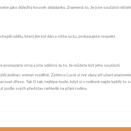
sebe jako důležitý kousek skládanky. Znamená to, že jste součástí něčeh
opili údělu, který jim byl dán a cítíte úctu, prokazujete respekt.
e promazaný stroj a jste vděčný za to, že můžete být jeho součástí.
ý jedinec vnímat rozdílně. Zatímco Lucie si rve vlasy při učení anatomie,
racovat dřevo. Tak či tak, nejlépe bude, když si v rodinně najde každý to
out podle svých představ nehledě na přání rodiny.