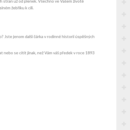
ch stran už od plenek. Všechno ve Vašem životě
ném žebříku k cíli.
o? Jste jenom další čárka v rodinné historii úspěšných
nat nebo se cítit jinak, než Vám váš předek v roce 1893