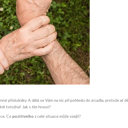
dinné příslušníky. A dělá se Vám na nic při pohledu do zrcadla, protože ať dě
lně totožná! Jak s tím hnout?
oce. Co
pozitivního
z celé situace může vzejít?