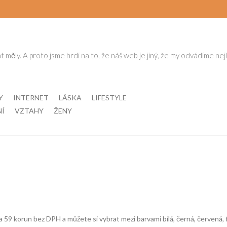
t měly. A proto jsme hrdi na to, že náš web je jiný, že my odvádíme nej
Y
INTERNET
LÁSKA
LIFESTYLE
NÍ
VZTAHY
ŽENY
a 59 korun bez DPH a můžete si vybrat mezi barvami bílá, černá, červená, 