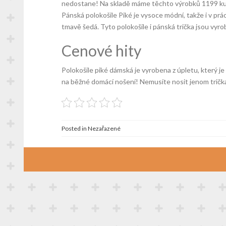
nedostane! Na skladě máme těchto výrobků 1199 kusů
Pánská polokošile Piké je vysoce módní, takže i v prá
tmavě šedá. Tyto polokošile i pánská
trička
jsou vyrob
Cenové hity
Polokošile piké dámská je vyrobena z úpletu, který je s
na běžné domácí nošení! Nemusíte nosit jenom tričk
Posted in Nezařazené