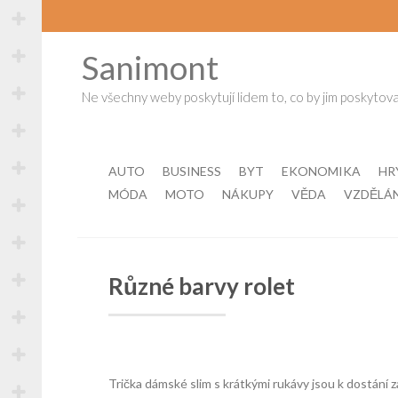
Skip
to
content
Sanimont
Ne všechny weby poskytují lidem to, co by jim poskytova
AUTO
BUSINESS
BYT
EKONOMIKA
HR
MÓDA
MOTO
NÁKUPY
VĚDA
VZDĚLÁ
Různé barvy rolet
Trička dámské slim s krátkými rukávy jsou k dostání z