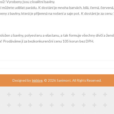
! Vyrobeny jsou z kvalitní bavlny.
ci můžete udělat parádu. K dostání je mnoha barvách, bílá, černá, červená
eny z bavlny, která je příjemná na nošení a saje pot. K dostání je za cen
ložen z bavlny, polyesteru a elastanu, a tak formuje všechny dívčí a ženské 
a! Prodáváme ji za bezkonkurenční cenu 105 korun bez DPH.
Designed by
Inkhive
.
© 2026 Sanimont. All Rights Reserved.