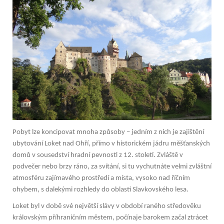
Pobyt lze koncipovat mnoha způsoby – jedním z nich je zajištění
ubytování Loket nad Ohří,
přímo v historickém jádru měšťanských
domů v sousedství hradní pevnosti z 12. století. Zvláště v
podvečer nebo brzy ráno, za svítání, si tu vychutnáte velmi zvláštní
atmosféru zajímavého prostředí a místa, vysoko nad říčním
ohybem, s dalekými rozhledy do oblasti Slavkovského lesa.
Loket byl v době své největší slávy v období raného středověku
královským příhraničním městem, počínaje barokem začal ztrácet