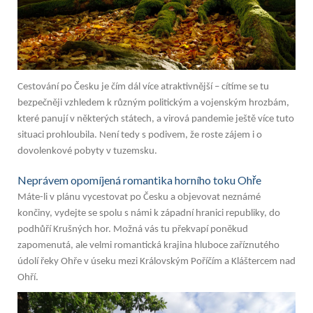
Cestování po Česku je čím dál více atraktivnější – cítíme se tu
bezpečněji vzhledem k různým politickým a vojenským hrozbám,
které panují v některých státech, a virová pandemie ještě více tuto
situaci prohloubila. Není tedy s podivem, že roste zájem i o
dovolenkové pobyty v tuzemsku.
Neprávem opomíjená romantika horního toku Ohře
Máte-li v plánu vycestovat po Česku a objevovat neznámé
končiny, vydejte se spolu s námi k západní hranici republiky, do
podhůří Krušných hor. Možná vás tu překvapí poněkud
zapomenutá, ale velmi romantická krajina hluboce zaříznutého
údolí řeky Ohře v úseku mezi Královským Poříčím a Kláštercem nad
Ohří.