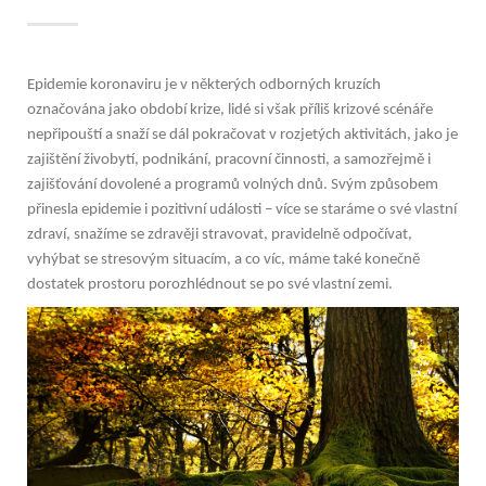
Epidemie koronaviru je v některých odborných kruzích
označována jako období krize, lidé si však příliš krizové scénáře
nepřipouští a snaží se dál pokračovat v rozjetých aktivitách, jako je
zajištění živobytí, podnikání, pracovní činnosti, a samozřejmě i
zajišťování dovolené a programů volných dnů. Svým způsobem
přinesla epidemie i pozitivní události – více se staráme o své vlastní
zdraví, snažíme se zdravěji stravovat, pravidelně odpočívat,
vyhýbat se stresovým situacím, a co víc, máme také konečně
dostatek prostoru porozhlédnout se po své vlastní zemi.